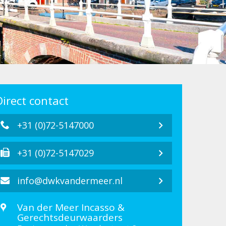
Direct contact
+31 (0)72-5147000
+31 (0)72-5147029
info@dwkvandermeer.nl
Van der Meer Incasso &
Gerechtsdeurwaarders