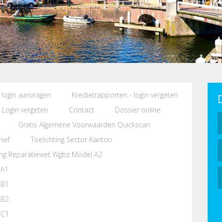
 login aanvragen
Kredietrapporten - login vergeten
Login vergeten
Contact
Dossier online
Gratis Algemene Voorwaarden Quickscan
hief
Toelichting Sector Kanton
ging Reparatiewet Wgbz Model A2
 A1
 B1
 B2
 C1