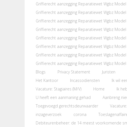
Griffierecht aanzegging Reparatiewet Wgbz Model
Griffierecht aanzegging Reparatiewet Wgbz Model
Griffierecht aanzegging Reparatiewet Wgbz Model
Griffierecht aanzegging Reparatiewet Wgbz Model
Griffierecht aanzegging Reparatiewet Wgbz Model
Griffierecht aanzegging Reparatiewet Wgbz Model
Griffierecht aanzegging Reparatiewet Wgbz Model
Griffierecht aanzegging Reparatiewet Wgbz Model
Blogs
Privacy Statement
Juristen
Het Kantoor
Incassodiensten
Ik wil e
Vacature: Stagiaires (M/V)
Home
Ik he
U heeft een aanmaning gehad
Aanbreng ni
Toegevoegd gerechtsdeurwaarder
Vacature:
inzageverzoek
corona
Toeslagenaffair
Debiteurenbeheer: de 14 meest voorkomende s