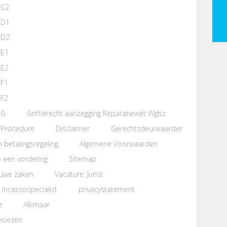
 C2
 D1
 D2
 E1
 E2
 F1
 F2
 G
Griffierecht aanzegging Reparatiewet Wgbz
Procedure
Disclaimer
Gerechtsdeurwaarder
en betalingsregeling
Algemene Voorwaarden
b een vordering
Sitemap
euwe zaken
Vacature: Jurist
 Incassospecialist
privacystatement
e
Alkmaar
moezen