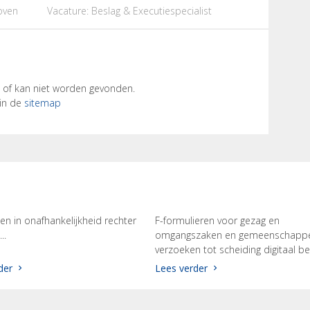
oven
Vacature: Beslag & Executiespecialist
t of kan niet worden gevonden.
 in de
sitemap
en in onafhankelijkheid rechter
F-formulieren voor gezag en
..
omgangszaken en gemeenschappel
verzoeken tot scheiding digitaal bes
der
Lees verder