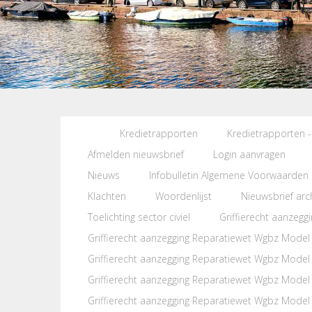
Kredietrapporten
Kredietrapporten -
Afmelden nieuwsbrief
Login aanvragen
Nieuws
Infobulletin Algemene Voorwaarden
Klachten
Woordenlijst
Nieuwsbrief arc
Toelichting sector civiel
Griffierecht aanzeg
Griffierecht aanzegging Reparatiewet Wgbz Model
Griffierecht aanzegging Reparatiewet Wgbz Model
Griffierecht aanzegging Reparatiewet Wgbz Model
Griffierecht aanzegging Reparatiewet Wgbz Model