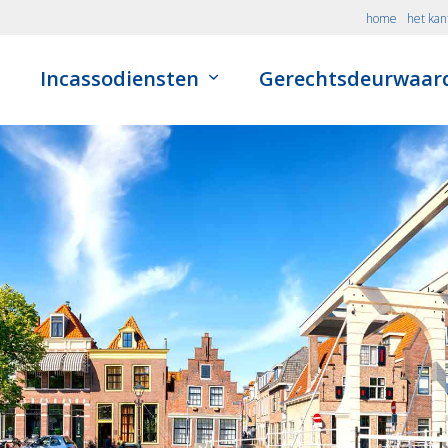
home
het kan
Incassodiensten
Gerechtsdeurwaar