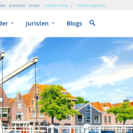
toor
procedure
contact
> dossier online
|
> kredietrapporten
der
Juristen
Blogs