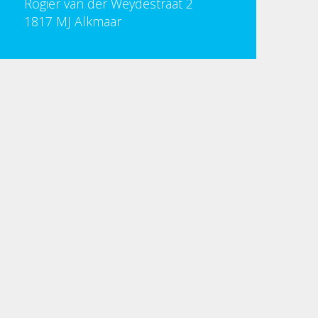
Rogier van der Weydestraat 2
1817 MJ Alkmaar